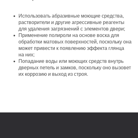
Клиентская служба
Где купить
Оставить отзыв
Использовать абразивные моющие средства,
растворители и другие агрессивные реагенты
Цены и описание товаров носят, исключительно ознакомительный характер
для удаления загрязнений с элементов двери;
и не являются публичной офертой. Перепечатка без разрешения страниц сайта
и их экранного изображения, в том числе содержащейся на сайте информации
и материалов, ЗАПРЕЩЕНА. Незаконное использование товарных знаков, патентов,
Применение полироли на основе воска для
знаков обслуживания, размещенных на сайте, влечет ответственность,
предусмотренную ст. 14.10 КОАП РФ, 180 УК РФ. Фотографии на сайте не позволяют
обработки матовых поверхностей, поскольку она
точно передать цвета тонировок, покраски, фактуру и отделну готовых изделий.
может привести к появлению эффекта глянца
* Организация Meta и её продукты Instagram и Facebook, признаны
экстремистскими и запрещены на территории Российской Федерации
на них;
Попадание воды или моющих средств внутрь
дверных петель и замков, поскольку оно вызовет
их коррозию и выход из строя.