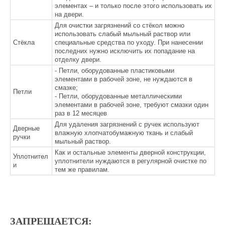
КАТАЛОГ
СОТРУДНИЧЕСТВО
элементах – и только после этого использовать их
на двери.
Ассортимент Casseton
Для очистки загрязнений со стёкол можно
О бренде
Товары со скидкой
использовать слабый мыльный раствор или
Дилерам
Стёкла
специальные средства по уходу. При нанесении
Архитекторам и дизайнерам
последних нужно исключить их попадание на
отделку двери.
Корпоративным клиентам
- Петли, оборудованные пластиковыми
Поставщикам
элементами в рабочей зоне, не нуждаются в
+7 (926) 231 43 70
смазке;
Петли
+7 (800) 600 56 70
- Петли, оборудованные металлическими
элементами в рабочей зоне, требуют смазки один
раз в 12 месяцев
УСЛУГИ
ПОЛЕЗНОЕ
Для удаления загрязнений с ручек используют
Дверные
Обмер
FAQ
влажную хлопчатобумажную ткань и слабый
ручки
мыльный раствор.
Доставка
Как выбрать дверь
Как и остальные элементы дверной конструкции,
Монтаж
Преимущества скрытых дверей
Уплотнител
уплотнители нуждаются в регулярной очистке по
Советы по эксплуатации и уходу
Гарантия
и
тем же правилам.
Патенты и сертификаты
ПОКУПАТЕЛЮ
ПРЕСС-ЦЕНТР
Оплата заказа
Наши проекты
Склад
Галерея
ЗАПРЕЩАЕТСЯ: