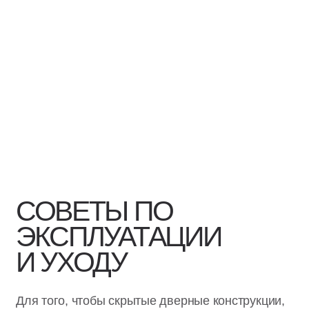
СОВЕТЫ ПО
ЭКСПЛУАТАЦИИ
И УХОДУ
Для того, чтобы скрытые дверные конструкции,
приобретённые в «Casseton», прослужили Вам
как можно дольше, следуйте нашим простым
рекомендациям:
В случае, если Вы обнаружили
неисправность или неправильную работу
каких-либо элементов двери, нужно
выяснить их причину и устранить её как