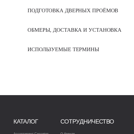
ПОДГОТОВКА ДВЕРНЫХ ПРОЁМОВ
ОБМЕРЫ, ДОСТАВКА И УСТАНОВКА
ИСПОЛЬЗУЕМЫЕ ТЕРМИНЫ
КАТАЛОГ
СОТРУДНИЧЕСТВО
ПО
Ассортимент Casseton
О бренде
Оплат
Товары со скидкой
Дилерам
Склад
Архитекторам и дизайнерам
Клиен
Корпоративным клиентам
Где к
Поставщикам
Остав