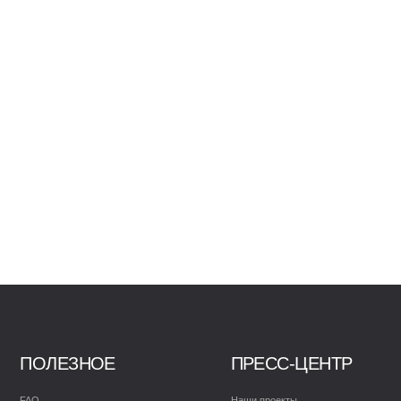
ОЕ
ПРЕСС-ЦЕНТР
Наши проекты
рь
Галерея
крытых дверей
уатации и уходу
ификаты