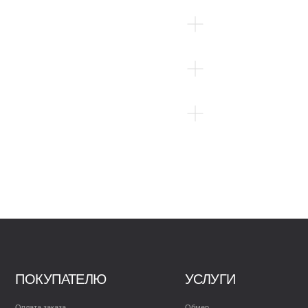
КУПАТЕЛЮ
УСЛУГИ
ПОЛЕЗН
а заказа
Обмер
FAQ
Доставка
Как выбрать две
Преимущества с
тская служба
Монтаж
Советы по экспл
упить
Гарантия
Патенты и серт
ить отзыв