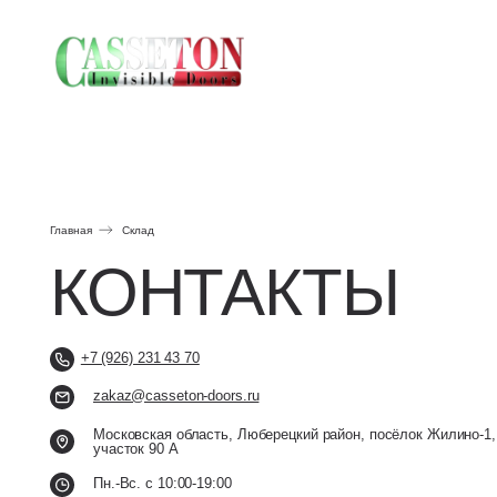
Галер
Галер
Главная
Склад
КОНТАКТЫ
+7 (926) 231 43 70
zakaz@casseton-doors.ru
Московская область, Люберецкий район, посёлок Жилино-1,
участок 90 А
Пн.-Вс. с 10:00-19:00