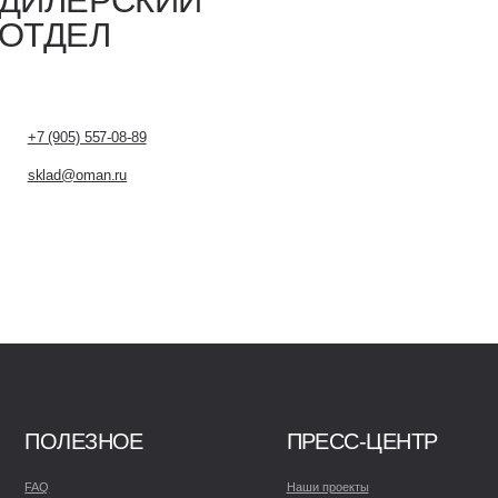
08-89
u
ОЕ
ПРЕСС-ЦЕНТР
Наши проекты
рь
Галерея
крытых дверей
уатации и уходу
ификаты