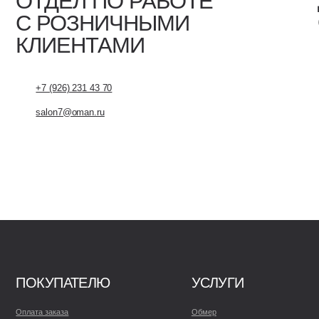
+7 (926) 231 43 70
+7 (905) 557-
salon7@oman.ru
sklad@oman.r
КУПАТЕЛЮ
УСЛУГИ
ПОЛЕЗН
а заказа
Обмер
FAQ
Доставка
Как выбрать две
Преимущества с
тская служба
Монтаж
Советы по экспл
упить
Гарантия
Патенты и серт
ить отзыв