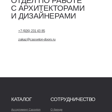
+7 (926) 231 43 85
zakaz@casseton-doors.ru
КАТАЛОГ
СОТРУДНИЧЕСТВО
ПО
Ассортимент Casseton
О бренде
Оплат
Товары со скидкой
Дилерам
Склад
Архитекторам и дизайнерам
Клиен
Корпоративным клиентам
Где к
Поставщикам
Остав
+7 (926) 231 43 70
+7 (800) 600 56 70