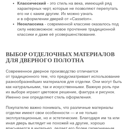
Классический
- это стиль на века, имеющий ряд
характерных черт, которые не позволяют перепутать
его ни с каким другим. Их можно узнать
и в оформлении дверей от «Casseton».
Неоклассика
- современной классике оказалось под
силу невозможное: новое прочтение традиционной
классики и даже её усовершенствование.
ВЫБОР ОТДЕЛОЧНЫХ МАТЕРИАЛОВ
ДЛЯ ДВЕРНОГО ПОЛОТНА
Современное дверное производство отличается
от традиционного тем, что предусматривает использование
разнообразнейших материалов для отделки. Они могут быть
как натуральными, так и искусственными. Важную роль при
КАТАЛОГ
СОТРУДНИЧЕСТВО
их выборе играют цветовое решение, фактура и рисунок.
Именно они определяют стиль оформления.
Ассортимент Casseton
О бренде
Товары со скидкой
Покупателю важно понимать, что различные материалы
Дилерам
отделки имеют свои особенности — и не только
Архитекторам и дизайнерам
эксплуатационные, но и эстетические. Благодаря им та или
иная дверь выглядит не похожей на другие, хорошо
Корпоративным клиентам
вписывается в интерьер, делает его более гармоничным.
Поставщикам