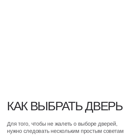
КАК ВЫБРАТЬ ДВЕРЬ
Для того, чтобы не жалеть о выборе дверей,
нужно следовать нескольким простым советам
от специалистов “Casseton", ознакомиться с
которыми можно на данной странице нашего
сайта. Несмотря на то, что мы предлагаем
изделия скрытого типа, они очень разнообразны
по конструкции и вариантам декорирования, а
потому их выбор может стать непростой
задачей.