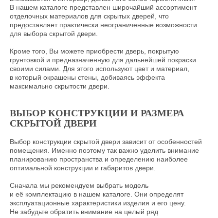
В нашем каталоге представлен широчайший ассортимент
+7 (926) 231 43 70
отделочных материалов для скрытых дверей, что
предоставляет практически неограниченные возможности
+7 (800) 600 56 70
для выбора скрытой двери.
УСЛУГИ
ПОЛЕЗНОЕ
Кроме того, Вы можете приобрести дверь, покрытую
Обмер
FAQ
грунтовкой и предназначенную для дальнейшей покраски
своими силами. Для этого используют цвет и материал,
Доставка
Как выбрать дверь
в который окрашены стены, добиваясь эффекта
Монтаж
Преимущества скрытых дверей
максимально скрытости двери.
Советы по эксплуатации и уходу
Гарантия
Патенты и сертификаты
ВЫБОР КОНСТРУКЦИИ И РАЗМЕРА
ПОКУПАТЕЛЮ
ПРЕСС-ЦЕНТР
СКРЫТОЙ ДВЕРИ
Оплата заказа
Наши проекты
Выбор конструкции скрытой двери зависит от особенностей
Склад
Галерея
помещения. Именно поэтому так важно уделить внимание
Клиентская служба
планированию пространства и определению наиболее
Где купить
оптимальной конструкции и габаритов двери.
Оставить отзыв
Сначала мы рекомендуем выбрать модель
Цены и описание товаров носят, исключительно ознакомительный характер
и её комплектацию в нашем каталоге. Они определят
и не являются публичной офертой. Перепечатка без разрешения страниц сайта
и их экранного изображения, в том числе содержащейся на сайте информации
эксплуатационные характеристики изделия и его цену.
и материалов, ЗАПРЕЩЕНА. Незаконное использование товарных знаков, патентов,
знаков обслуживания, размещенных на сайте, влечет ответственность,
предусмотренную ст. 14.10 КОАП РФ, 180 УК РФ. Фотографии на сайте не позволяют
Не забудьте обратить внимание на целый ряд
точно передать цвета тонировок, покраски, фактуру и отделну готовых изделий.