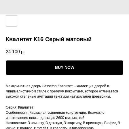
Квалитет К16 Серый матовый
24 100
р.
BUY NOW
Межкомнатная дверь Casseton Квалитет – коллекция дверей в
минималистичном стиле с премиум покрытием, которое отличается
высокой степенью имитации текстуры натуральной древесины.
Серия: Квалитет
Особенности: Каркасная усиленная конструкция. Возможно
изготовление нестандарта до 2600 мм высотой.
Назначение: В комнату, В детскую, В квартиру, В прихожую, В офис, В
кухню, В ванную, В туалет, В кладовку, В гардеробную