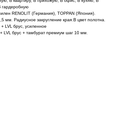
кую, В квартиру, В прихожую, В офис, В кухню, В
 В гардеробную
пилен RENOLIT (Германия), TOPPAN (Япония).
,5 мм. Радиусное закругление края.В цвет полотна.
 + LVL брус, усиленное
+ LVL брус + тамбурат премиум шаг 10 мм.