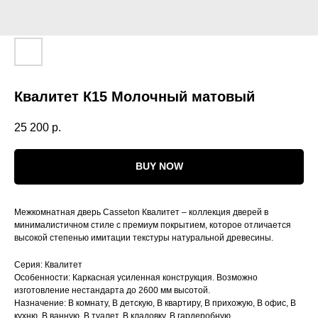
Квалитет К15 Молочный матовый
25 200
р.
BUY NOW
Межкомнатная дверь Casseton Квалитет – коллекция дверей в
минималистичном стиле с премиум покрытием, которое отличается
высокой степенью имитации текстуры натуральной древесины.
Серия: Квалитет
Особенности: Каркасная усиленная конструкция. Возможно
изготовление нестандарта до 2600 мм высотой.
Назначение: В комнату, В детскую, В квартиру, В прихожую, В офис, В
кухню, В ванную, В туалет, В кладовку, В гардеробную