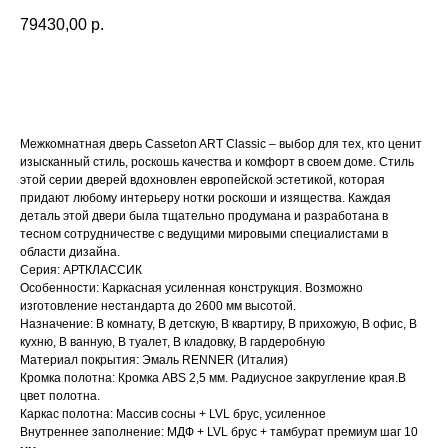
79430,00
р.
BUY NOW
Межкомнатная дверь Casseton ART Classic – выбор для тех, кто ценит
изысканный стиль, роскошь качества и комфорт в своем доме. Стиль
этой серии дверей вдохновлен европейской эстетикой, которая
придают любому интерьеру нотки роскоши и изящества. Каждая
деталь этой двери была тщательно продумана и разработана в
тесном сотрудничестве с ведущими мировыми специалистами в
области дизайна.
Серия: АРТКЛАССИК
Особенности: Каркасная усиленная конструкция. Возможно
изготовление нестандарта до 2600 мм высотой.
Назначение: В комнату, В детскую, В квартиру, В прихожую, В офис, В
кухню, В ванную, В туалет, В кладовку, В гардеробную
Материал покрытия: Эмаль RENNER (Италия)
Кромка полотна: Кромка ABS 2,5 мм. Радиусное закругление края.В
цвет полотна.
Каркас полотна: Массив сосны + LVL брус, усиленное
Внутреннее заполнение: МДФ + LVL брус + тамбурат премиум шаг 10