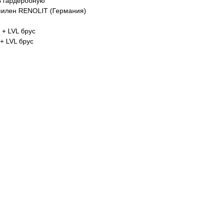
 В гардеробную
пилен RENOLIT (Германия)
 + LVL брус
+ LVL брус