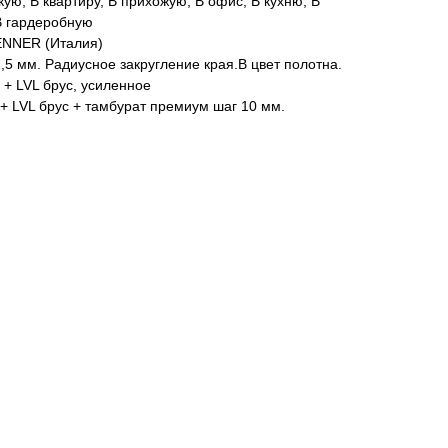
кую, В квартиру, В прихожую, В офис, В кухню, В
 В гардеробную
ENNER (Италия)
,5 мм. Радиусное закругление края.В цвет полотна.
 + LVL брус, усиленное
+ LVL брус + тамбурат премиум шаг 10 мм.