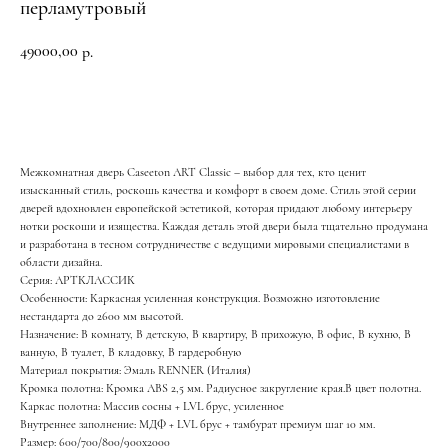
перламутровый
49000,00
р.
BUY NOW
Межкомнатная дверь Caseeton ART Classic – выбор для тех, кто ценит
изысканный стиль, роскошь качества и комфорт в своем доме. Стиль этой серии
дверей вдохновлен европейской эстетикой, которая придают любому интерьеру
нотки роскоши и изящества. Каждая деталь этой двери была тщательно продумана
и разработана в тесном сотрудничестве с ведущими мировыми специалистами в
области дизайна.
Серия: АРТКЛАССИК
Особенности: Каркасная усиленная конструкция. Возможно изготовление
нестандарта до 2600 мм высотой.
Назначение: В комнату, В детскую, В квартиру, В прихожую, В офис, В кухню, В
ванную, В туалет, В кладовку, В гардеробную
Материал покрытия: Эмаль RENNER (Италия)
Кромка полотна: Кромка ABS 2,5 мм. Радиусное закругление края.В цвет полотна.
Каркас полотна: Массив сосны + LVL брус, усиленное
Внутреннее заполнение: МДФ + LVL брус + тамбурат премиум шаг 10 мм.
Размер: 600/700/800/900х2000