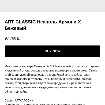
ART CLASSIC Неаполь Армони Х
Бежевый
97 760
р.
BUY NOW
Межкомнатная дверь Caseeton ART Classic – выбор для тех, кто ценит
изысканный стиль, роскошь качества и комфорт в своем доме. Стиль
этой серии дверей вдохновлен европейской эстетикой, которая
придают любому интерьеру нотки роскоши и изящества. Каждая
деталь этой двери была тщательно продумана и разработана в
тесном сотрудничестве с ведущими мировыми специалистами в
области дизайна.
Серия: АРТКЛАССИК
Особенности: Каркасная усиленная конструкция. Возможно