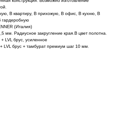
нная конструкция. Возможно изготовление
ой.
кую, В квартиру, В прихожую, В офис, В кухню, В
 В гардеробную
ENNER (Италия)
,5 мм. Радиусное закругление края.В цвет полотна.
 + LVL брус, усиленное
+ LVL брус + тамбурат премиум шаг 10 мм.