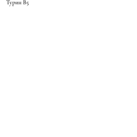
Турин В5
BUY NOW