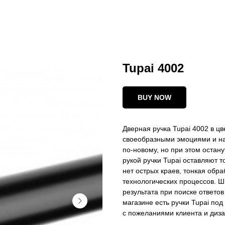
Tupai 4002
BUY NOW
Дверная ручка Tupai 4002 в ц
своеобразными эмоциями и на
по-новому, но при этом остану
рукой ручки Tupai оставляют 
нет острых краев, тонкая обр
технологических процессов. Ш
результата при поиске ответов
магазине есть ручки Tupai под
с пожеланиями клиента и диза